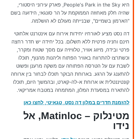
היא People's Park in the Sky, פארק עירוני היסטורי,
שהיה חלק מאחוזה הממוקמת על הר סונגאי, הידועה בשם
"הארמון בשמיים", שבנייתה מעולם לא הושלמה.
דה נסט מציע לאורחיו יחידות אירוח עם אינטרנט אלחוטי
חינם וחניה פרטית ללא תשלום. בכל יחידה יש חדר רחצה
פרטי ובידה, מיזוג אוויר, טלוויזיה עם מסך שטוח ומקרר,
וכשתרצו להתרווח באוויר הפתוח וליהנות מהנוף, תוכלו
לשבת עם על הטרסה הפתוחה עם משקה מרענן ופשוט
להתענג על הרגע. בארוחת הבוקר תוכלו לבחור בין ארוחה
קונטיננטלית או ארוחת א-לה-קארט, ובהמשך היום, תוכלו
להתארח במסעדת המלון, המתמחה במטבח אמריקאי.
להזמנת חדרים במלון דה נסט, טגאיטי, לחצו כאן
מטינלוק – Matinloc, אל
נידו