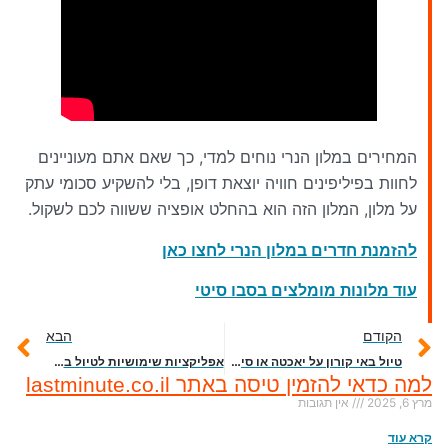
המחירים במלון הנרי נוחים למדי, כך שאם אתם מעוניינים
לחוות בפיליפינים חוויה יוצאת דופן, בלי להשקיע סכומי עתק
על מלון, המלון הזה הוא בהחלט אופציה ששווה לכם לשקול.
להזמנת חדרים במלון הנרי לחצו כאן
עוד מלונות מומלצים בסבו סיטי
הקודם
הבא
טיול באי קורון על יאכטה או סירה מהירה
אפליקציות שימושיות לטיול בפיליפינים
למה כדאי להזמין טיסה באתר lastminute.co.il
מרץ 6, 2025
אין תגובות
קרא עוד