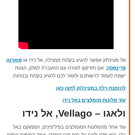
אל מטינלוק אפשר להגיע בקלות ממנילה, אל נידו או
פוארטו
פרינססה
. אם תזדקקו לעזרה עם ההעברה למלון, הצוות
ישמח לעמוד לרשותכם ולעזור לכם להגיע בקלות ובנוחות.
להזמנת וילה במטינלוק לחצו כאן
עוד מלונות מומלצים באל נידו
ולאגו – Vellago, אל נידו
עוד אחד מהמלונות המומלצים בפיליפינים, הממוקם באל
נידו, הוא מלון ולאגו על חוף סבן קומנדו, אחד החופים היפים