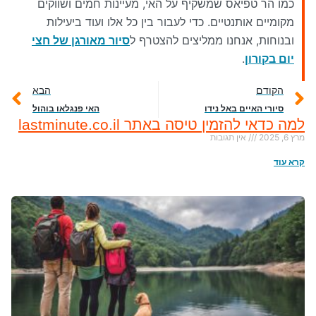
כמו הר טפיאס שמשקיף על האי, מעיינות חמים ושווקים
מקומיים אותנטיים. כדי לעבור בין כל אלו ועוד ביעילות
ובנוחות, אנחנו ממליצים להצטרף ל
סיור מאורגן של חצי
יום בקורון
.
הקודם
הבא
סיורי האיים באל נידו
האי פנגלאו בוהול
למה כדאי להזמין טיסה באתר lastminute.co.il
מרץ 6, 2025
אין תגובות
קרא עוד