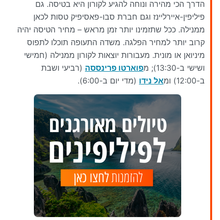
הדרך הכי מהירה ונוחה להגיע לקורון היא בטיסה. גם
פיליפין-איירליינז וגם חברת סבו-פאסיפיק טסות לכאן
ממנילה. ככל שתזמינו יותר זמן מראש – מחיר הטיסה יהיה
קרוב יותר למחיר הפלגה. משדה התעופה תוכלו לתפוס
מיניואן או מונית. מעבורות יוצאות לקורון ממנילה (חמישי
ושישי ב-13:30); מ
פוארטו פרינססה
(רביעי ושבת
ב-12:00) ומ
אל נידו
(מדי יום ב-6:00).