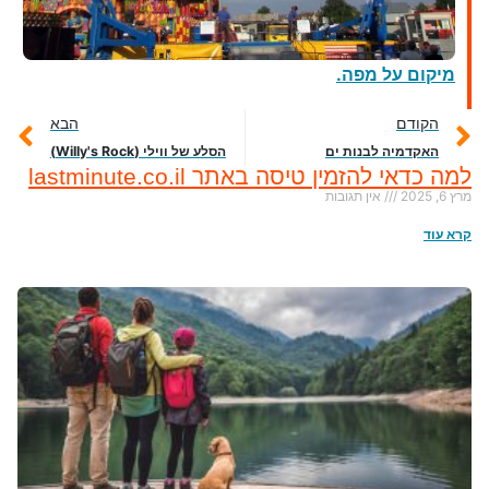
מיקום על מפה.
הקודם
הבא
האקדמיה לבנות ים
הסלע של ווילי (Willy's Rock)
למה כדאי להזמין טיסה באתר lastminute.co.il
מרץ 6, 2025
אין תגובות
קרא עוד