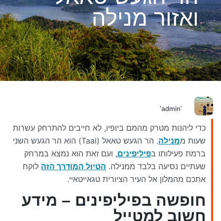
ואזור מנילה
'admin'
כדי ליהנות מטרק מהמם ביופיו, לא חייבים להתרחק עשרות
שעות מ
מנילה
. הר הגעש טאאל (Taal) הוא הר הגעש השני
ברמת פעילותו ב
פיליפינים
, ועם זאת הוא נמצא במרחק
שעתיים נסיעה בלבד ממנילה.
הטיול המודרך הזה
לוקח
אתכם מהמלון אל העיר הציורית טגאייטאיי.
חופשה בפיליפינים – מידע
חשוב למטייל