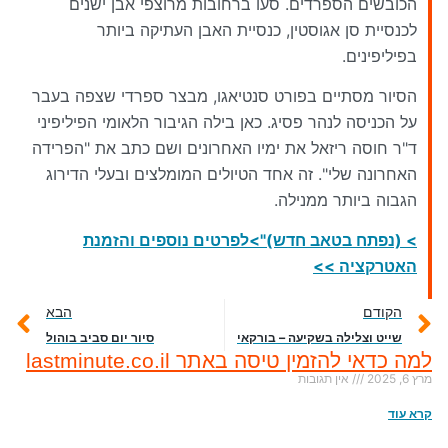
הכובשים הספרדים. סעו ברחובות מרוצפי אבן ישנים
לכנסיית סן אגוסטין, כנסיית האבן העתיקה ביותר
בפיליפינים.
הסיור מסתיים בפורט סנטיאגו, מבצר ספרדי שצפה בעבר
על הכניסה לנהר פסיג. כאן בילה הגיבור הלאומי הפיליפיני
ד"ר חוסה ריזאל את ימיו האחרונים ושם כתב את "הפרידה
האחרונה שלי". זה אחד הטיולים המומלצים ובעלי הדירוג
הגבוה ביותר ממנילה.
> (נפתח בטאב חדש)">לפרטים נוספים והזמנת
האטרקציה >>
הקודם
הבא
שייט וצלילה בשקיעה – בורקאי
סיור יום סביב בוהול
למה כדאי להזמין טיסה באתר lastminute.co.il
מרץ 6, 2025
אין תגובות
קרא עוד