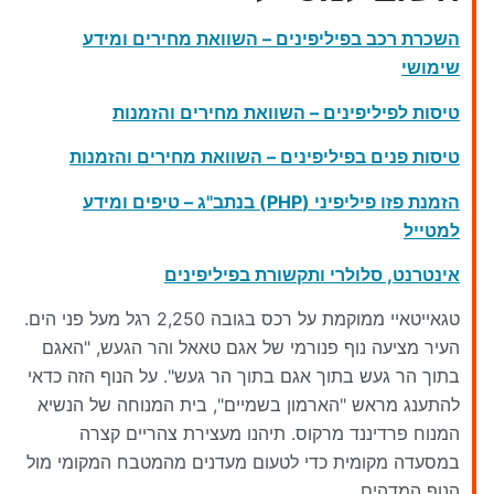
השכרת רכב בפיליפינים – השוואת מחירים ומידע
שימושי
טיסות לפיליפינים – השוואת מחירים והזמנות
טיסות פנים בפיליפינים – השוואת מחירים והזמנות
הזמנת פזו פיליפיני (PHP) בנתב"ג – טיפים ומידע
למטייל
אינטרנט, סלולרי ותקשורת בפיליפינים
טגאייטאיי ממוקמת על רכס בגובה 2,250 רגל מעל פני הים.
העיר מציעה נוף פנורמי של אגם טאאל והר הגעש, "האגם
בתוך הר געש בתוך אגם בתוך הר געש". על הנוף הזה כדאי
להתענג מראש "הארמון בשמיים", בית המנוחה של הנשיא
המנוח פרדיננד מרקוס. תיהנו מעצירת צהריים קצרה
במסעדה מקומית כדי לטעום מעדנים מהמטבח המקומי מול
הנוף המדהים.