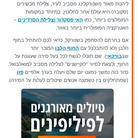
ליהנות מאוד משנורקלינג מסביב לעיר, צלילת מכשירים
(סקובה) היא עולם אחר לחלוטין, במיוחד במקומות
המומלצים ביותר, כמו
האי פסקדור וצלילת הסרדינים
–
האטרקציה הפופולרית ביותר באזור.
אם בחרתם להסתפק בשנורקל, כדאי לכם להתחיל בחוף
הלבן (לא להתבלבל עם
החוף הלבן
המוכר יותר
שב
בורקאי
). שם תוכלו לגשת לכל בעל סירה שעוגנת על
החוף, ולצאת לסיור "לוקיישנים" לצלילה מסביב למואלבואל.
סיור כזה נמשך כמעט יום שלם ויעלה בערך אלפיים
פזו
(שמתחלקים בין כשמונה אנשים שיכולים לעלות על הסירה).