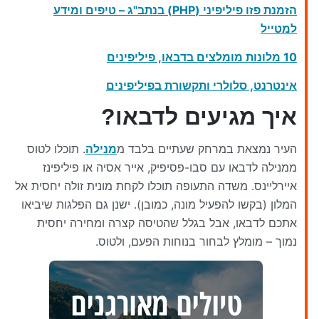
הזמנת פזו פיליפיני (PHP) בנתב"ג – טיפים ומידע
למטייל
10 מלונות מומלצים בדבאו, פיליפינים
אינטרנט, סלולרי ותקשורת בפיליפינים
איך מגיעים לדבאו?
העיר נמצאת במרחק שעתיים בלבד מ
מנילה
. תוכלו לטוס
ממנילה לדבאו עם סבו-פסיפיק, אייר אסיה או פיליפינז
איירליינס. משדה התעופה תוכלו לקחת מונית זולה יחסית אל
המלון (בקשו להפעיל מונה, כמובן). ישנן גם הפלגות שיביאו
אתכם לדבאו, אבל בגלל שהטיסה קצרה ומחירה יחסית
נמוך – מומלץ לבחור בנוחות הפעם, ולטוס.