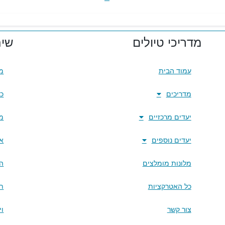
מדריכי טיולים
שית
עמוד הבית
מל
מדריכים
כר
יעדים מרכזיים
מל
יעדים נוספים
אי
מלונות מומלצים
ה
כל האטרקציות
תא
צור קשר
וי